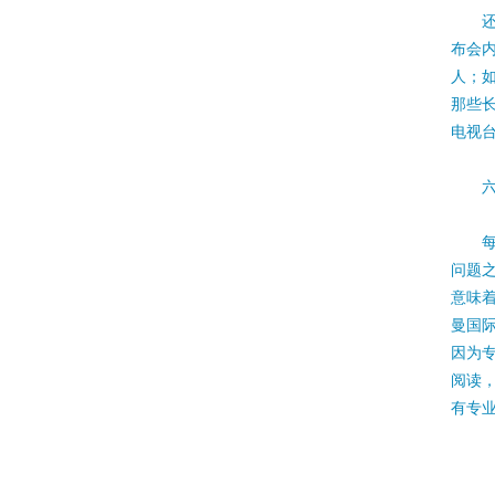
还应
布会
人；
那些
电视
六、
每次
问题
意味
曼国
因为
阅读
有专