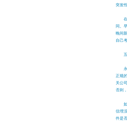
突发
在某
同。
晚间新
自己
五、
永远
正规
关公
否则
如果
信埋
件是