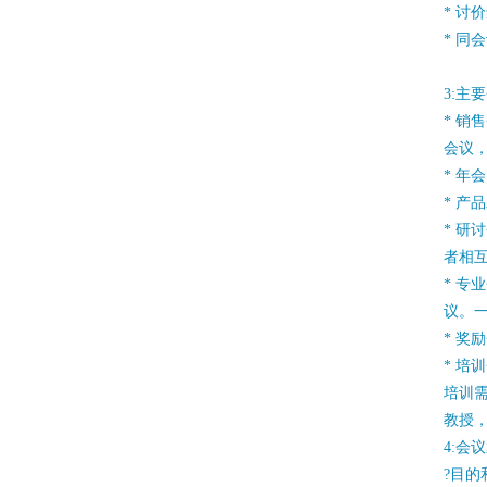
* 讨
* 同
3:主
* 销
会议
* 年
* 产
* 研
者相
* 专
议。
* 奖
* 培
培训
教授
4:会
?目