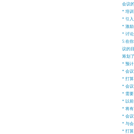
会议
* 培训
* 引
* 激励
* 讨
5:在
议的
筹划
* 预
* 会
* 打
* 会
* 需
* 以
* 将
* 会
* 与
* 打