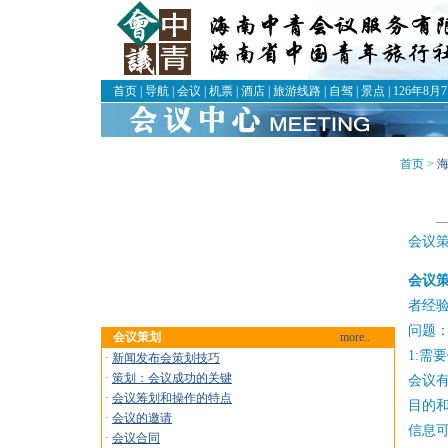
首页
|
导航
|
会议
|
机票
|
酒店
|
旅游线路
|
自驾
|
景点
|
126年8月
首页 >
会议
会议
者经
问题
会议策划
more..
1:需
·
新闻发布会策划技巧
·
策划：会议成功的关键
会议
·
会议筹划和操作的特点
目的
·
会议的邀请
信息
·
会议合同