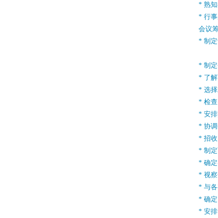
* 熟
* 行
会议
* 制
* 制
* 了
* 选
* 检
* 安
* 协
* 招
* 制
* 确
* 视
* 与
* 确
* 安