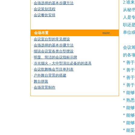
2:谁
·
会场选择的基本步骤方法
·
会议策划流程
从秘
·
会议餐饮安排
人是
职还
单位
会场布置
more..
·
会议室台型的常见摆设
·
会场选择的基本步骤方法
会议
·
细说会议室各类台型摆设
的各
·
明显、简洁的会议指标示牌
* 善
·
冷光烟火－大中型演出必备的的道具
·
会议歌舞晚会节目单列表
* 善
·
户外舞台背景的搭建
* 善
·
舞台拼装
* 善
·
会场背景制作
* 能
* 熟
* 能
* 能
* 能
* 能