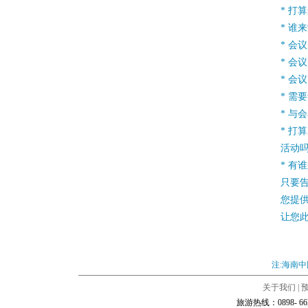
* 打
* 谁
* 会
* 会
* 会
* 需
* 与
* 打
活动
* 有
只要
您提
让您
注:海南
关于我们
|
旅游热线：0898- 66284