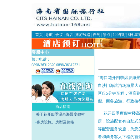
首页
|
导航
|
会议
|
酒店
|
旅游线路
|
自驾
|
景点
|
126年8月8日 
客服中心
预订电话：
0898-36312320 0898-36312321
“海口花开四季温泉海
白沙门海滨浴场海景大道
区仅5分钟车程，酒店
假、商务旅游、行政接
酒店指南
花开四季度假村楼高1
-
关于花开四季温泉海景度假村
房，设施配套有自助式
-
客房设施、房型及价格
等配套服务设施，为您
者和商务客人下榻的首