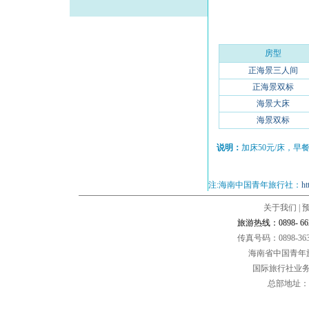
房型
正海景三人间
正海景双标
海景大床
海景双标
说明：
加床50元/床，早餐
注:海南中国青年旅行社：
ht
关于我们
|
旅游热线：0898- 66284
传真号码：0898-36
海南省中国青年
国际旅行社业务经
总部地址：