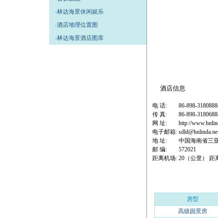
-
林达海景休闲娱乐
-
酒店地理位置图
-
林达海景酒店图库
酒店信息
电 话:
86-898-3180888
传 真:
86-898-3180688
网 址:
http://www.hnlin
电子邮箱:
sdld@hnlinda.ne
地 址:
中国海南省三
邮 编:
572021
距离机场:
20
（公里） 距
房型
高级园景房