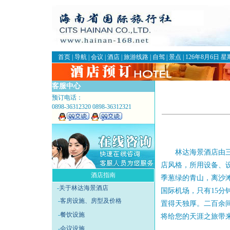
首页
|
导航
|
会议
|
酒店
|
旅游线路
|
自驾
|
景点
|
126年8月6日 
客服中心
预订电话：
0898-36312320 0898-36312321
林达海景酒店由三亚
店风格，所用设备、
酒店指南
季葱绿的青山，离沙
-
关于林达海景酒店
国际机场，只有15分
-
客房设施、房型及价格
置得天独厚。二百余
-
餐饮设施
将给您的天涯之旅带
-
会议设施